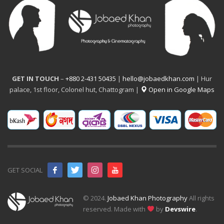
GET IN TOUCH
–
+880 2-431 50435
|
hello@jobaedkhan.com
| Hur
palace, 1st floor, Colonel hut, Chattogram |
Open in Google Maps
GET SOCIAL
© 2024.
Jobaed Khan Photography
All rights
reserved. Made with
by
Devswire
.