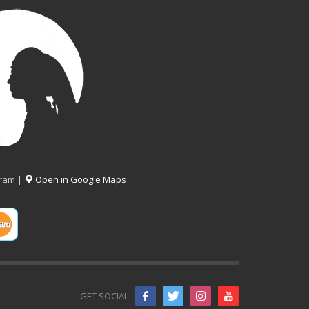
gram |
Open in Google Maps
GET SOCIAL