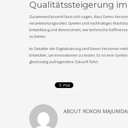
Qualitätssteigerung im
Zusammenfassend lässt sich sagen, dass Demo-Versionen 
verantwortungsvolles Spielen und nachhaltiges Wachstu
Entwicklung und demonstriert, wie technische Raffiness
zu bieten.
Im Zeitalter der Digitalisierung sind Demo-Versionen meh
Entwickler, um Innovationen zu testen. Es ist eine Symbi
gleichzeitig aufregendere Zukunft führt.
ABOUT
ROKON MAJUMDA