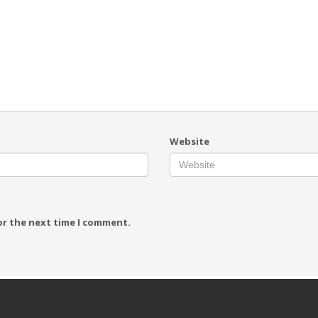
Website
or the next time I comment.