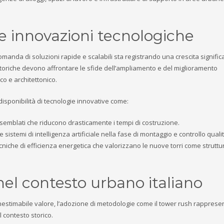
 innovazioni tecnologiche
omanda di soluzioni rapide e scalabili sta registrando una crescita significa
 storiche devono affrontare le sfide dell’ampliamento e del miglioramento
co e architettonico.
sponibilità di tecnologie innovative come:
semblati che riducono drasticamente i tempi di costruzione.
 e sistemi di intelligenza artificiale nella fase di montaggio e controllo qualit
tecniche di efficienza energetica che valorizzano le nuove torri come struttu
 nel contesto urbano italiano
 inestimabile valore, l’adozione di metodologie come il tower rush rapprese
l contesto storico.