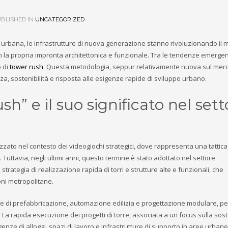
BLISHED IN
UNCATEGORIZED
e urbana, le infrastrutture di nuova generazione stanno rivoluzionando il 
on la propria impronta architettonica e funzionale. Tra le tendenze emergen
o di
tower rush
. Questa metodologia, seppur relativamente nuova sul mer
enza, sostenibilità e risposta alle esigenze rapide di sviluppo urbano.
sh” e il suo significato nel sett
izzato nel contesto dei videogiochi strategici, dove rappresenta una tattica
Tuttavia, negli ultimi anni, questo termine è stato adottato nel settore
 strategia di realizzazione rapida di torri e strutture alte e funzionali, che
ni metropolitane.
ate di prefabbricazione, automazione edilizia e progettazione modulare, pe
. La rapida esecuzione dei progetti di torre, associata a un focus sulla soste
nze di alloggi, spazi di lavoro e infrastrutture di supporto in aree urbane