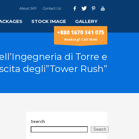
About JKP
Contact Us
ACKAGES
STOCK IMAGE
GALLERY
+880 1670 341 075
Booking? Call Now
ell’Ingegneria di Torre e
escita degli”Tower Rush”
Search
Search