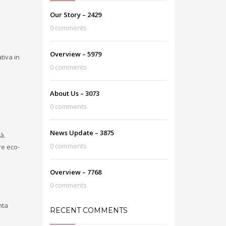
Our Story – 2429
0 comments
Overview – 5979
tiva in
0 comments
About Us – 3073
0 comments
News Update – 3875
à.
0 comments
re eco-
Overview – 7768
0 comments
nta
RECENT COMMENTS