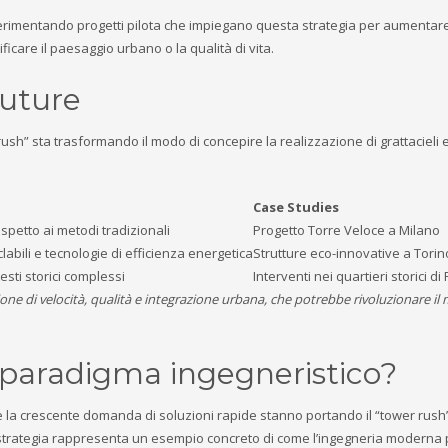
sperimentando progetti pilota che impiegano questa strategia per aumentare
ficare il paesaggio urbano o la qualità di vita.
future
rush” sta trasformando il modo di concepire la realizzazione di grattacieli 
Case Studies
ispetto ai metodi tradizionali
Progetto Torre Veloce a Milano
ciclabili e tecnologie di efficienza energetica
Strutture eco-innovative a Torin
sti storici complessi
Interventi nei quartieri storici d
ione di velocità, qualità e integrazione urbana, che potrebbe rivoluzionare il
 paradigma ingegneristico?
e e la crescente domanda di soluzioni rapide stanno portando il “tower rush”
a strategia rappresenta un esempio concreto di come l’ingegneria moderna