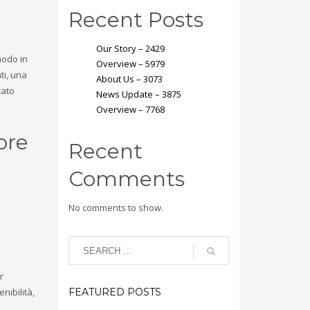
Recent Posts
Our Story – 2429
modo in
Overview – 5979
ti, una
About Us – 3073
cato
News Update – 3875
Overview – 7768
ore
Recent
Comments
No comments to show.
r
nibilità,
FEATURED POSTS