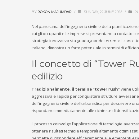
BY
ROKON MAJUMDAR
/
SUNDAY, 22 JUNE 2025
/
PU
Nel panorama dell’ingegneria civile e della pianificazion
cui gli occupanti e le imprese si presentano a contatto c
strategia innovativa sta guadagnando terreno: il concett
italiano, dimostra un forte potenziale in termini di effici
Il concetto di “Tower Ru
edilizio
Tradizionalmente, il termine “tower rush”
viene util
aggressiva e rapida per conquistare strutture avversarie. 
dell’ingegneria civile e dell’urbanistica per descrivere una
rispondano immediatamente alle richieste di densificazio
Il processo coinvolge l’applicazione di tecnologie avanz
ottenere risultati tecnici e temporali altamente ottimizzati
permette di rispondere efficacemente alle emergenti esige