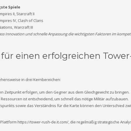
ste Spiele
pires II, Starcraft II
mpires IV, Clash of Clans
Nations, Warcraft III
ss Innovation und schnelle Anpassung die wichtigsten Faktoren im kompeti
 für einen erfolgreichen Tower
ehensweise in drei Kernbereichen:
igen Zeitpunkt erfolgen, um den Gegner aus dem Gleichgewicht zu bringen.
 Ressourcen ist entscheidend, um schnell das nötige Militär aufzubauen.
fspunkts sowie das Verständnis für die Karte können den Unterschied zw
e Plattform https://tower-rush-de.it.com/, die regelmäßig strategische Analy