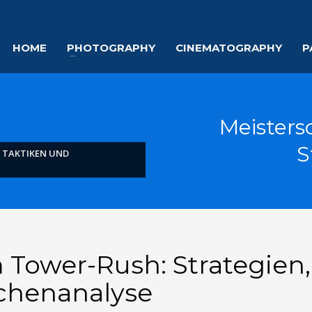
HOME
PHOTOGRAPHY
CINEMATOGRAPHY
P
Meisters
S
 TAKTIKEN UND
 Tower-Rush: Strategien,
chenanalyse