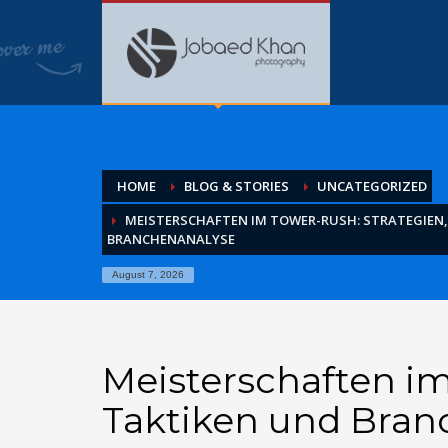
HOME
BLOG & STORIES
UNCATEGORIZED
MEISTERSCHAFTEN IM TOWER-RUSH: STRATEGIEN,
BRANCHENANALYSE
August 7, 2026
Meisterschaften im
Taktiken und Bran