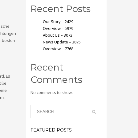
Recent Posts
Our Story – 2429
fische
Overview – 5979
achtungen
About Us – 3073
r besten
News Update – 3875
Overview – 7768
Recent
rd. Es
Comments
töße
eine
No comments to show.
anz
FEATURED POSTS