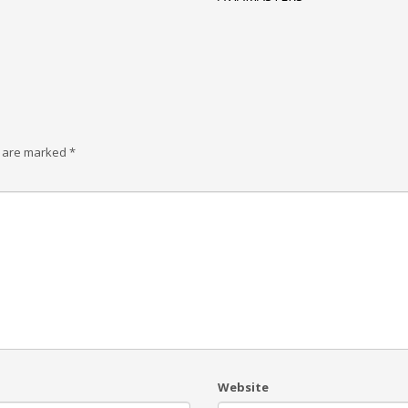
s are marked
*
Website