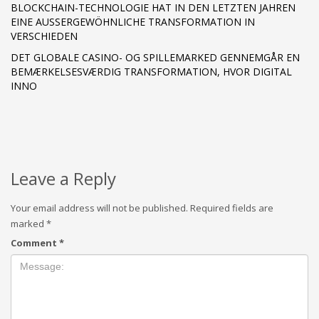
BLOCKCHAIN-TECHNOLOGIE HAT IN DEN LETZTEN JAHREN
EINE AUSSERGEWÖHNLICHE TRANSFORMATION IN V
ERSCHIEDEN
DET GLOBALE CASINO- OG SPILLEMARKED GENNEMGÅR EN
BEMÆRKELSESVÆRDIG TRANSFORMATION, HVOR DIGITAL
INNO
Leave a Reply
Your email address will not be published.
Required fields are
marked
*
Comment
*