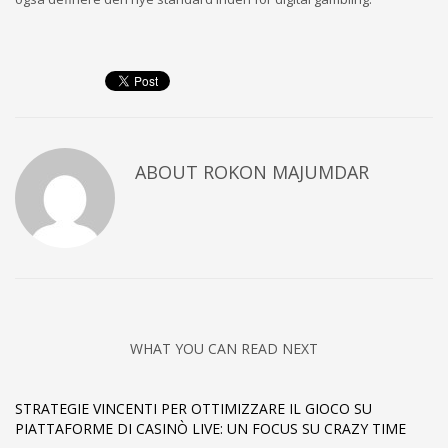
ABOUT
ROKON MAJUMDAR
WHAT YOU CAN READ NEXT
STRATEGIE VINCENTI PER OTTIMIZZARE IL GIOCO SU
PIATTAFORME DI CASINÒ LIVE: UN FOCUS SU CRAZY TIME