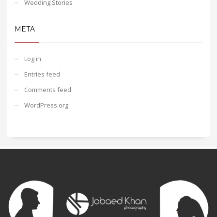
Wedding Stories
META
Log in
Entries feed
Comments feed
WordPress.org