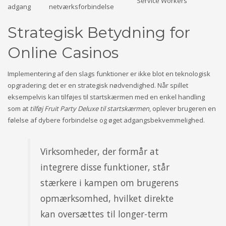
Service Workers
adgang
netværksforbindelse
Strategisk Betydning for
Online Casinos
Implementering af den slags funktioner er ikke blot en teknologisk
opgradering; det er en strategisk nødvendighed. Når spillet
eksempelvis kan tilføjes til startskærmen med en enkel handling
som at
tilføj Fruit Party Deluxe til startskærmen
, oplever brugeren en
følelse af dybere forbindelse og øget adgangsbekvemmelighed.
Virksomheder, der formår at
integrere disse funktioner, står
stærkere i kampen om brugerens
opmærksomhed, hvilket direkte
kan oversættes til longer-term