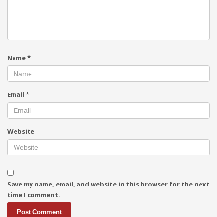
Name
*
Email
*
Website
Save my name, email, and website in this browser for the next
time I comment.