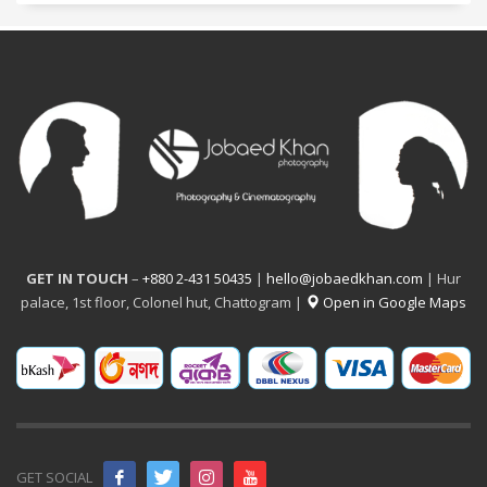
GET IN TOUCH
–
+880 2-431 50435
|
hello@jobaedkhan.com
| Hur
palace, 1st floor, Colonel hut, Chattogram |
Open in Google Maps
GET SOCIAL