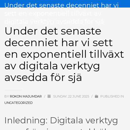
Under det senaste decenniet har vi
sett en exponentiell tillväxt av
digitala verktyg avsedda för sjä
Under det senaste
decenniet har vi sett
en exponentiell tillväxt
av digitala verktyg
avsedda för sjä
BY
ROKON MAJUMDAR
/
SUNDAY, 22 JUNE 2025
/
PUBLISHED IN
UNCATEGORIZED
Inledning: Digitala verktyg