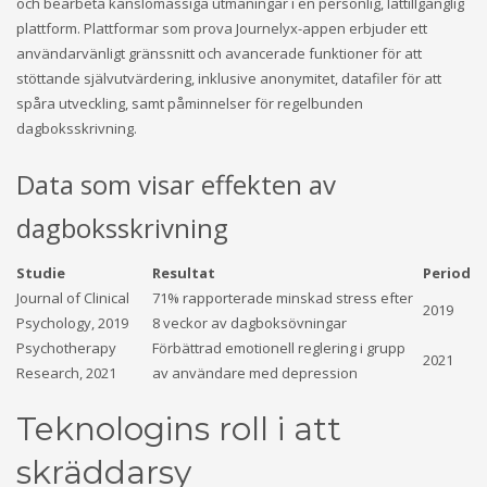
och bearbeta känslomässiga utmaningar i en personlig, lättillgänglig
plattform. Plattformar som prova Journelyx-appen erbjuder ett
användarvänligt gränssnitt och avancerade funktioner för att
stöttande självutvärdering, inklusive anonymitet, datafiler för att
spåra utveckling, samt påminnelser för regelbunden
dagboksskrivning.
Data som visar effekten av
dagboksskrivning
Studie
Resultat
Period
Journal of Clinical
71% rapporterade minskad stress efter
2019
Psychology, 2019
8 veckor av dagboksövningar
Psychotherapy
Förbättrad emotionell reglering i grupp
2021
Research, 2021
av användare med depression
Teknologins roll i att
skräddarsy