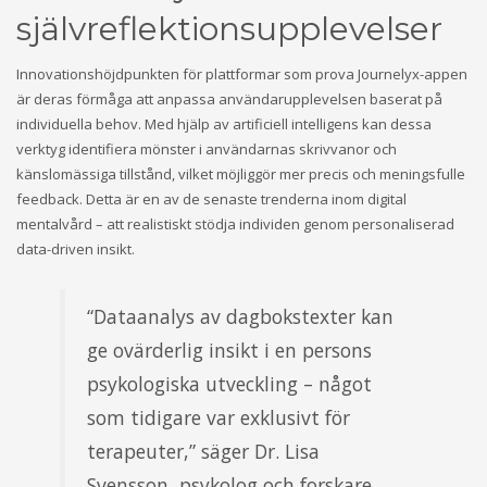
självreflektionsupplevelser
Innovationshöjdpunkten för plattformar som prova Journelyx-appen
är deras förmåga att anpassa användarupplevelsen baserat på
individuella behov. Med hjälp av artificiell intelligens kan dessa
verktyg identifiera mönster i användarnas skrivvanor och
känslomässiga tillstånd, vilket möjliggör mer precis och meningsfulle
feedback. Detta är en av de senaste trenderna inom digital
mentalvård – att realistiskt stödja individen genom personaliserad
data-driven insikt.
“Dataanalys av dagbokstexter kan
ge ovärderlig insikt i en persons
psykologiska utveckling – något
som tidigare var exklusivt för
terapeuter,” säger Dr. Lisa
Svensson, psykolog och forskare